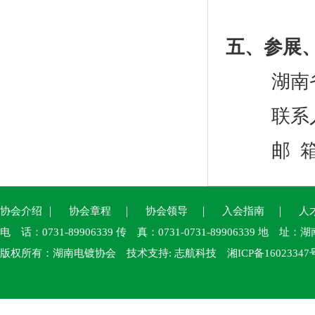
五、参展
湖南
联系人
邮 箱
协会介绍
｜
协会章程
｜
协会领导
｜
入会指南
｜
人
电 话：0731-89906339 传 真：0731-0731-89906339
版权所有：湖南电镀协会 技术支持:
志航科技
湘ICP备16023347