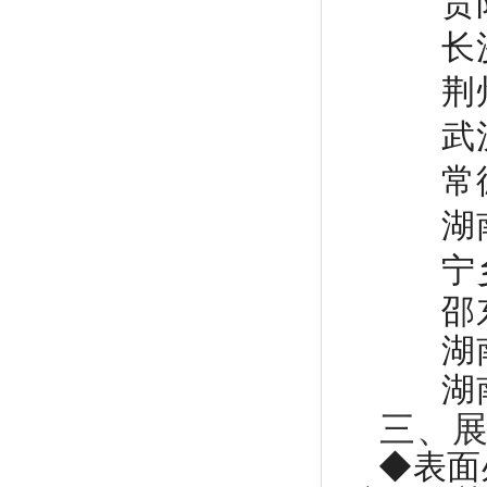
贵
长
荆
武
常
湖
宁
邵
湖
湖
三、
◆表面