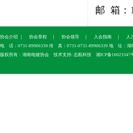
邮
箱：
协会介绍
｜
协会章程
｜
协会领导
｜
入会指南
｜
人
电 话：0731-89906339 传 真：0731-0731-89906339
版权所有：湖南电镀协会 技术支持:
志航科技
湘ICP备16023347