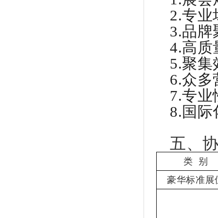
2.
专业
3.
品牌
4.
高质
5.
聚集
6.
众多
7.
专业
8.
国际
五、
类
别
豪华标准展