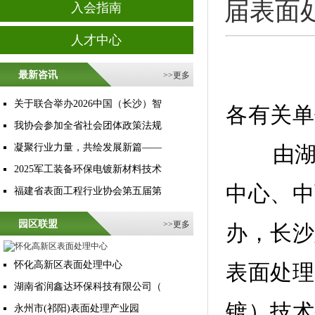
届表面
入会指南
人才中心
最新咨讯
>>
更多
关于联合举办2026中国（长沙）智
各有关单
我协会参加全省社会团体政策法规
凝聚行业力量，共绘发展新篇——
由
2025军工装备环保电镀新材料技术
中心、中
福建省表面工程行业协会第五届第
园区联盟
>>
更多
办，长沙
怀化高新区表面处理中心
表面处理
湖南省润鑫达环保科技有限公司（
镀）技术
永州市(祁阳)表面处理产业园