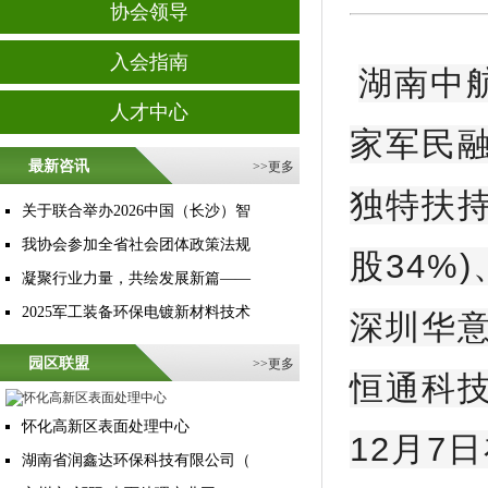
协会领导
入会指南
湖南中
人才中心
家军民
最新咨讯
>>
更多
独特扶
关于联合举办2026中国（长沙）智
我协会参加全省社会团体政策法规
股34%
凝聚行业力量，共绘发展新篇——
2025军工装备环保电镀新材料技术
深圳华意
园区联盟
>>
更多
恒通科技
怀化高新区表面处理中心
12月7
湖南省润鑫达环保科技有限公司（